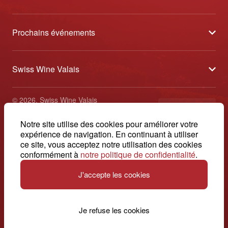
À propos
Prochains événements
Partenaires
Sélection des Vins du Valais
Médias
Swiss Wine Valais
Au cœur des vendanges
Contact
Avenue de la Gare 2 - CP 144 - 1964 Conthey
Etoiles du Valais
© 2026, Swiss Wine Valais
français
+41 27 345 40 80
Caves Ouvertes Valais
Impressum
Notre site utilise des cookies pour améliorer votre
info@swisswinevalais.ch
expérience de navigation. En continuant à utiliser
ce site, vous acceptez notre utilisation des cookies
conformément à
notre politique de confidentialité
.
J'accepte les cookies
Suisse. Naturellement.
Je refuse les cookies