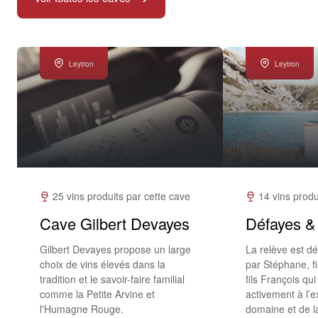
Leytron
Leytron
25 vins produits par cette cave
14 vins produ
Cave Gilbert Devayes
Défayes &
Gilbert Devayes propose un large
La relève est d
choix de vins élevés dans la
par Stéphane, f
tradition et le savoir-faire familial
fils François qu
comme la Petite Arvine et
activement à l’e
l'Humagne Rouge.
domaine et de l