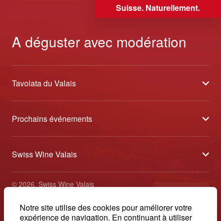
Suisse. Naturellement.
A déguster avec modération
Tavolata du Valais
À propos
Prochains événements
Partenaires
Sélection des Vins du Valais
Médias
Swiss Wine Valais
Au cœur des vendanges
Contact
Avenue de la Gare 2 - CP 144 - 1964 Conthey
Etoiles du Valais
© 2026, Swiss Wine Valais
français
+41 27 345 40 80
Caves Ouvertes Valais
Impressum
Notre site utilise des cookies pour améliorer votre
info@swisswinevalais.ch
expérience de navigation. En continuant à utiliser